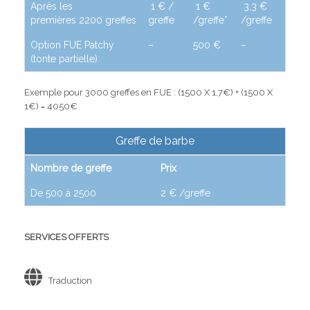
Après les
1 € /
1 €
3,3 €
premières 2200 greffes
greffe
/greffe*
/greffe
Option FUE Patchy
–
500 €
–
(tonte partielle)
Exemple pour 3000 greffes en FUE : (1500 X 1,7€) + (1500 X
1€) = 4050€
Greffe de barbe
Nombre de greffe
Prix
De 500 à 2500
2 € /greffe
SERVICES OFFERTS
Traduction