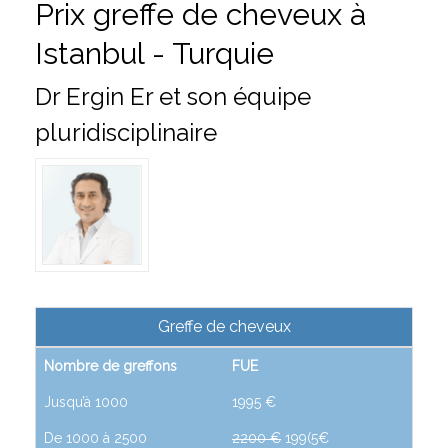
Prix greffe de cheveux à
Istanbul - Turquie
Dr Ergin Er et son équipe
pluridisciplinaire
Greffe de cheveux
Nombre de greffons
FUE
Jusqu’à 1000
1995 €
De 1000 à 2500
2200 €
199(5€