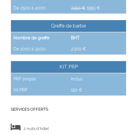
De 2500 à 4000
2450 €
1995 €
Greffe de barbe
Nombre de greffe
BHT
De 1000 à 3000
2300 €
KIT PRP
PRP simple
Inclus
Kit PRP
150 €
SERVICES OFFERTS
2 nuits d’hôtel