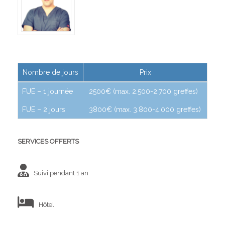
Nombre de jours
Prix
FUE – 1 journée
2500€ (max. 2.500-2.700 greffes)
FUE – 2 jours
3800€ (max. 3.800-4.000 greffes)
SERVICES OFFERTS
Suivi pendant 1 an
Hôtel