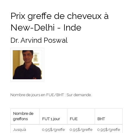
Prix greffe de cheveux à
New-Delhi - Inde
Dr. Arvind Poswal
Nombre de jours en FUE/BHT : Sur demande.
Nombre de
greffons
FUT 1 jour
FUE
BHT
Jusqu’à
0,95$/greffe
0,95$/greffe
0,95$/greffe