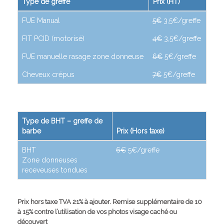
Type de greffe
Prix (HT)
FUE Manual
5€
3,5€/greffe
FIT PCID (motorisé)
4€
3,5€/greffe
FUE manuelle rasage zone donneuse
6€
5€/greffe
Cheveux crépus
7€
5€/greffe
Type de BHT – greffe de
barbe
Prix (Hors taxe)
BHT
6€
5€/greffe
Zone donneuses
receveuses tondues
Prix hors taxe TVA 21% à ajouter. Remise supplémentaire de 10
à 15% contre l’utilisation de vos photos visage caché ou
découvert