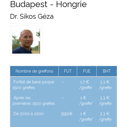
Budapest - Hongrie
Dr. Sikos Géza
Nombre de greffons
FUT
FUE
BHT
Forfait de base jusque
–
1,7 €
3,3 €
1500 greffes
/greffe
/greffe
Après les
–
1 €
3,3 €
premières 1500 greffes
/greffe*
/greffe
De 2000 à 2200
3550€
1 €
3,3 €
/greffe*
/greffe