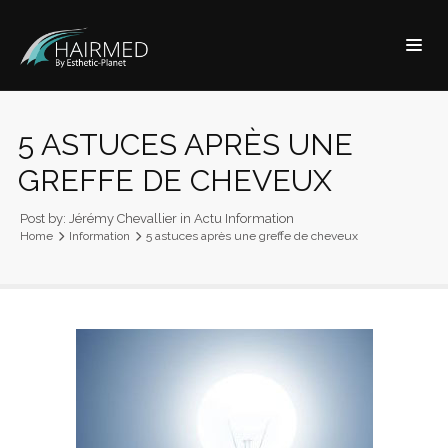
5 ASTUCES APRÈS UNE
GREFFE DE CHEVEUX
Post by:
Jérémy Chevallier
in
Actu
Information
Home
Information
5 astuces après une greffe de cheveux