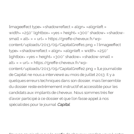
[imageeffect type= »shadowreflect » align= »alignleft »
width= »250″ lightbox= »yes » height= »300″ shadow= »shadow-
small » alt= » » url= » https://greffe-cheveux.fr/wp-
content/uploads/2013/09/CapitalGreffe1.png » ] [imageeffect
type= »shadowreflect » align= »alignleft » width= »250″
lightbox= »yes » height= »300″ shadow= »shadow-small »
alt= » » url= » https://greffe-cheveux.fr/wp-
content/uploads/2013/09/CapitalGreffe2.png » ]Le journaliste
de Capital ne nous a interviewé au mois de juillet 2013. Il y a
quelques erreurs techniques dans son dossier, mais l’ensemble
du dossier reste extrêmement instructif et accessible pour les
candidats aux implants de cheveux. Nous sommes très fier
d’avoir participé à ce dossier et que l’on fasse appel à nos
spécialistes pour le journal
Capital
.