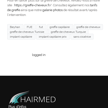
Pour en savoir plus sur la greffe de cheveux, rendez-vous à notre
site :
https://greffe-cheveux.fr/
. Consultez également nos
tarifs
de greffe
ainsi que notre
galerie photos
de résultat avant/après
l’intervention.
Beyhan
FUE
fut
greffe capillaire
greffe de cheveux
greffe de cheveux Tunisie
greffe de cheveux Turquie
implant capillaire
implant capillaire prix
sans cicatrice
You must be
logged in
to post a comment.
Plus d’infos