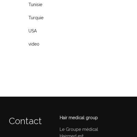
Tunisie
Turquie
USA
video
Hair medical group
Contact
Le Groupe médical
Hairmed est