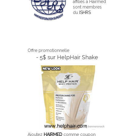
affiliés à Hairmed
sont membres
du
ISHRS
Offre promotionnelle
- 5$ sur HelpHair Shake
Ajoutez
HAIRMED
comme coupon