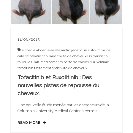
11/06/2015
alopécie
alopecie aerata
androgénétique
auto-immune
calvitie
calvitie capillaire
chute de cheveux
Dr.Christiano
follicules
JAK
médicaments
perte de cheveux
ruxolitinib
tofacitinib
traitement antichute de cheveux
Tofacitinib et Ruxolitinib : Des
nouvelles pistes de repousse du
cheveux.
Une nouvelle étude menée par les chercheurs de la
Columbia University Medical Center a permis…
READ MORE