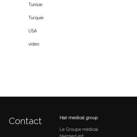
Tunisie
Turquie
USA
video
Hair medical group
Contact
Le Groupe médical
Hairmed est