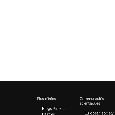
Plus d’infos
Communautés
scientifiques
Blogs Patients
European society
Hairmed