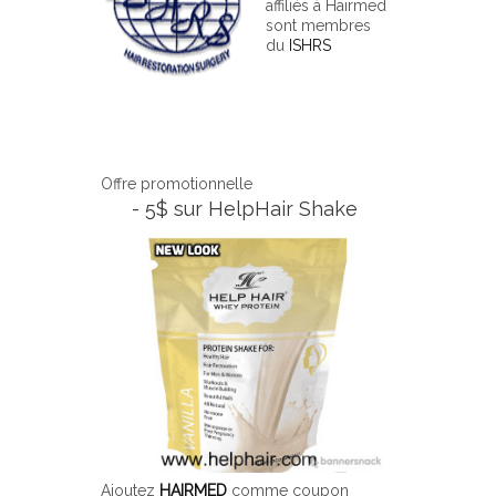
affiliés à Hairmed
sont membres
du
ISHRS
Offre promotionnelle
- 5$ sur HelpHair Shake
Ajoutez
HAIRMED
comme coupon