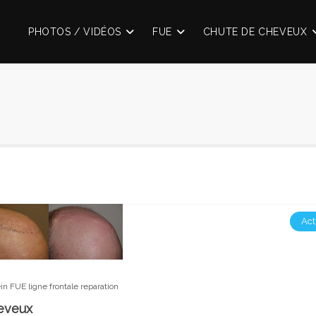
PHOTOS / VIDÉOS
FUE
CHUTE DE CHEVEUX
Act
ein
FUE
ligne frontale
reparation
heveux