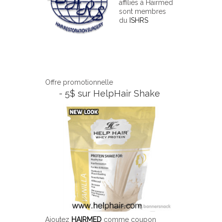
affiliés à Hairmed
sont membres
du
ISHRS
Offre promotionnelle
- 5$ sur HelpHair Shake
Ajoutez
HAIRMED
comme coupon