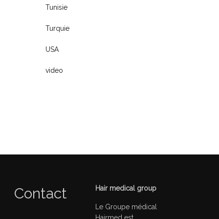
Tunisie
Turquie
USA
video
Hair medical group
Contact
Le Groupe médical
Hairmed est