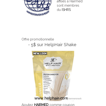
affiliés à Hairmed
sont membres
du
ISHRS
Offre promotionnelle
- 5$ sur HelpHair Shake
Ajoutez
HAIRMED
comme coupon