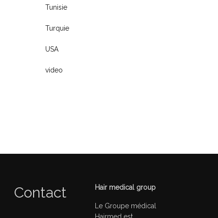
Tunisie
Turquie
USA
video
Hair medical group
Contact
Le Groupe médical
Hairmed est