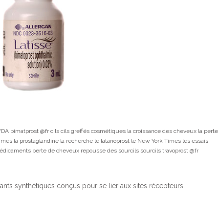
 FDA
bimatprost @fr
cils
cils greffés
cosmétiques
la croissance des cheveux
la perte
emmes
la prostaglandine
la recherche
le latanoprost
le New York Times
les essais
édicaments
perte de cheveux
repousse des sourcils
sourcils
travoprost @fr
ts synthétiques conçus pour se lier aux sites récepteurs…