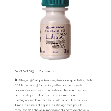
04/20/2013
0
Comments
Allergan @fr
alopécie
androgénétique
approbation de la
FDA
bimatprost @fr
cils
cils greffés
cosmétiques
la
croissance des cheveux
la perte de cheveux chez les
hommes
la perte de cheveux des femmes
la
prostaglandine
la recherche
le latanoprost
le New York
Times
les essais cliniques
les stratagèmes pour la
repousse des cheveux
médicaments
perte de cheveux